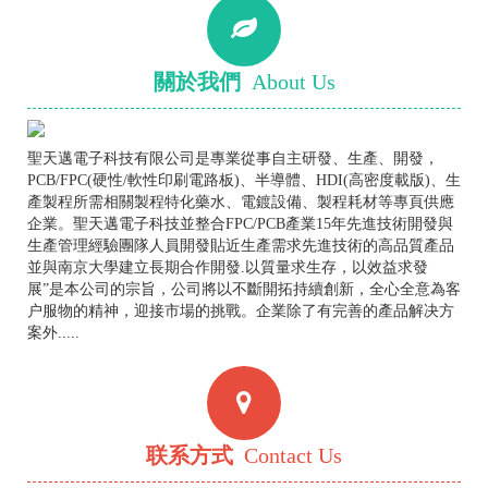
關於我們
About Us
聖天邁電子科技有限公司是專業從事自主研發、生產、開發，
PCB/FPC(硬性/軟性印刷電路板)、半導體、HDI(高密度載版)、生
產製程所需相關製程特化藥水、電鍍設備、製程耗材等專頁供應
企業。聖天邁電子科技並整合FPC/PCB產業15年先進技術開發與
生產管理經驗團隊人員開發貼近生產需求先進技術的高品質產品
並與南京大學建立長期合作開發.以質量求生存，以效益求發
展”是本公司的宗旨，公司將以不斷開拓持續創新，全心全意為客
户服物的精神，迎接市場的挑戰。企業除了有完善的產品解决方
案外.....
联系方式
Contact Us