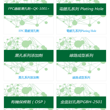
FPC選鍍清孔劑
電鍍孔系列Plating Hole
黑孔系列添加劑
線路成型系列