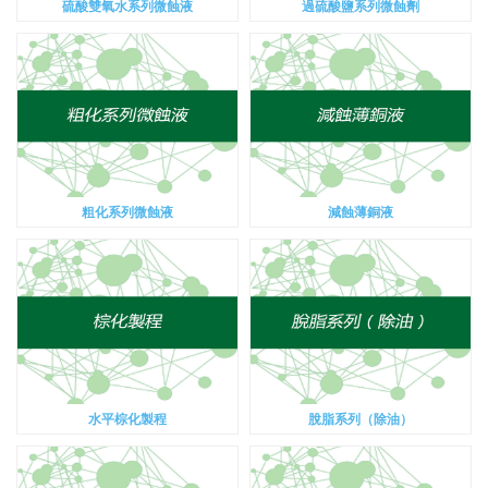
硫酸雙氧水系列微蝕液
過硫酸鹽系列微蝕劑
粗化系列微蝕液
減蝕薄銅液
水平棕化製程
脫脂系列（除油）