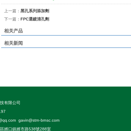
上一篇：
黑孔系列添加劑
下一篇：
FPC選鍍清孔劑
相关产品
相关新闻
技有限公司
197
u1@qq.com gavin@stm-bmsc.com
婿口鎮婿市路538號288室