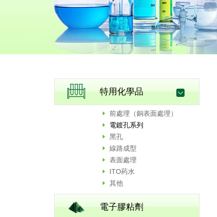
特用化學品
前處理（銅表面處理）
電鍍孔系列
黑孔
線路成型
表面處理
ITO药水
其他
電子膠粘劑